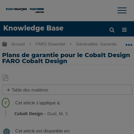
×
×
Knowledge Base
LANGUE
Développer/réduire la hiérarchie globale
Accueil
FARO Essentiel
Généralités: Garantie-Formati
Obtenir de l'aide
CONNEXION
Plans de garantie pour le Cobalt Design
FARO Cobalt Design
Enregistrer
Table des matières
en
Aperçu
tant
des
que
options
Cobalt Design
Dual
M
S
PDF
de
garantie