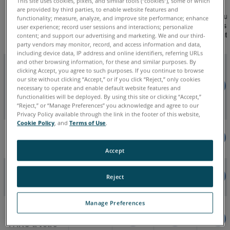
This site uses cookies, pixels, and similar tools (“cookies”), some of which
Garantie
are provided by third parties, to enable website features and
contrat
de
Premiu
functionality; measure, analyze, and improve site performance; enhance
Standard
Premium
de
mesure
Plus
user experience; record user sessions and interactions; personalize
Garantie
Garantie
maintenance/plan
de la
Garanti
content; and support our advertising and marketing. We and our third-
plaque
de
party vendors may monitor, record, and access information and data,
including device data, IP address and online identifiers, referring URLs
garantie
and other browsing information, for these and similar purposes. By
Support
à
clicking Accept, you agree to such purposes. If you continue to browse
Technique et
jour
our site without clicking “Accept,” or if you click “Reject,” only cookies
Base de
necessary to operate and enable default website features and
Connaissances
functionalities will be deployed. By using this site or clicking “Accept,”
d’auto-
“Reject,” or “Manage Preferences” you acknowledge and agree to our
assistance
Privacy Policy available through the link in the footer of this website,
Cookie Policy
, and
Terms of Use
.
Mesure
annuelle de la
plaque
Accept
Plaque
Expédition de
Reject
vous à FARO*
Manage Preferences
Plaque
Expédition de
FARO à votre