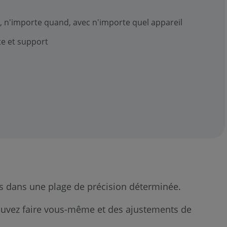
Line
Probe
, n'importe quand, avec n'importe quel appareil
Standard
e et support
Voir
aussi
Leap
ST
Étalonnage
par
l'utilisateur
Étalonnage
en
 dans une plage de précision déterminée.
usine
uvez faire vous-même et des ajustements de
Laser