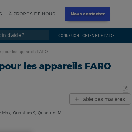
S
À PROPOS DE NOUS
Nous contacter
×
×
CONNEXION
OBTENIR DE L'AIDE
n pour les appareils FARO
pour les appareils FARO
Enre
Table des matières
en
Aperçu
tant
e Max
Quantum S
Quantum M
Compensation
que
PDF
Étalonnage