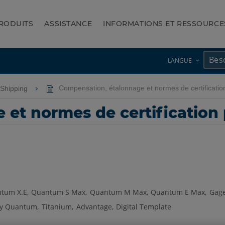
RODUITS
ASSISTANCE
INFORMATIONS ET RESSOURCE
LANGUE
e-Shipping
Compensation, étalonnage et normes de certificatio
et normes de certification 
tum X.E
Quantum S Max
Quantum M Max
Quantum E Max
Gag
cy Quantum
Titanium
Advantage
Digital Template