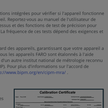
Laser
Scanner
ions intégrées pour vérifier si l'appareil fonctionne
il. Reportez-vous au manuel de l'utilisateur de
Standard
cessus et des fonctions de test de précision pour
Voir
 La fréquence de ces tests dépend des exigences et
aussi
Scan
rd des appareils, garantissant que votre appareil a
Localizer
Tous les appareils FARO sont étalonnés à l'aide
Voir
u d'un autre institut national de métrologie reconnu
P). Pour plus d'informations sur l'accord de
aussi
tp://www.bipm.org/en/cipm-mra/
.
Scanners
à
main
Freestyle
es
Standard