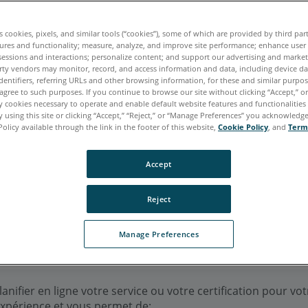
Premium Max
Focus S
Focus S Plus
Focus M
Focus3D
Focus3D X
es cookies, pixels, and similar tools (“cookies”), some of which are provided by third par
ures and functionality; measure, analyze, and improve site performance; enhance user
sessions and interactions; personalize content; and support our advertising and marke
rty vendors may monitor, record, and access information and data, including device da
dentifiers, referring URLs and other browsing information, for these and similar purpose
agree to such purposes. If you continue to browse our site without clicking “Accept,” or 
italien
japonais
portugais
ly cookies necessary to operate and enable default website features and functionalities 
 using this site or clicking “Accept,” “Reject,” or “Manage Preferences” you acknowledg
Policy available through the link in the footer of this website,
Cookie Policy
, and
Term
Accept
on
s'appliquent à la façon dont la précision d'un dispo
Reject
pour désigner une compensation. Mais, chaque terme 
 à votre appareil FARO et comment vous pouvez obten
Manage Preferences
ifier en ligne votre service ou votre certification pour v
xpérience et vous permet de: