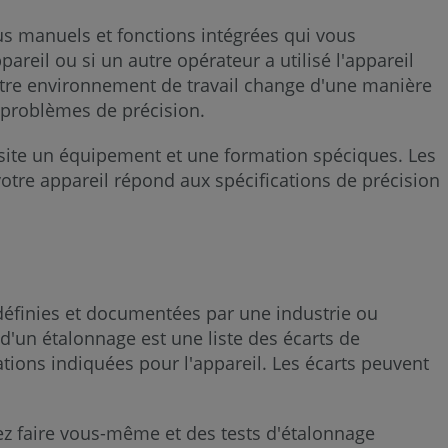
Tracker
us manuels et fonctions intégrées qui vous
Standard
areil ou si un autre opérateur a utilisé l'appareil
Voir
 votre environnement de travail change d'une manière
aussi
s problèmes de précision.
3D
site un équipement et une formation spéciques. Les
Imager
otre appareil répond aux spécifications de précision
Standard
Voir
aussi
définies et documentées par une industrie ou
Projecteurs
d'un étalonnage est une liste des écarts de
laser
ations indiquées pour l'appareil. Les écarts peuvent
Voir
aussi
z faire vous-même et des tests d'étalonnage
3D